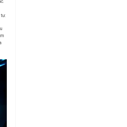
c.
 tư.
ầu
am
a