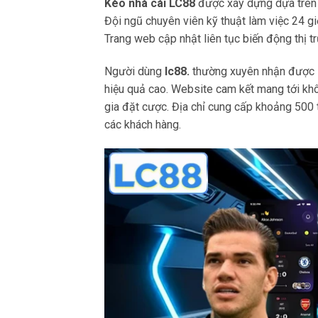
Kèo nhà cái LC88
được xây dựng dựa trên h
Đội ngũ chuyên viên kỹ thuật làm việc 24 g
Trang web cập nhật liên tục biến động thị t
Người dùng
lc88.
thường xuyên nhận được 1
hiệu quả cao. Website cam kết mang tới khôn
gia đặt cược. Địa chỉ cung cấp khoảng 500 
các khách hàng.