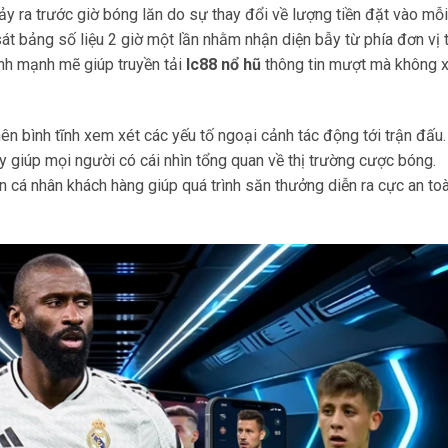
y ra trước giờ bóng lăn do sự thay đổi về lượng tiền đặt vào mỗi
át bảng số liệu 2 giờ một lần nhằm nhận diện bẫy từ phía đơn vị 
nh mạnh mẽ giúp truyền tải
lc88 nổ hũ
thông tin mượt mà không 
n bình tĩnh xem xét các yếu tố ngoại cảnh tác động tới trận đấu.
 giúp mọi người có cái nhìn tổng quan về thị trường cược bóng.
n cá nhân khách hàng giúp quá trình săn thưởng diễn ra cực an to