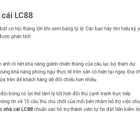
à cái LC88
bắt cơ hội thắng lớn khi xem bảng tỷ lệ. Các bạn hãy tìm hiểu kỹ 
được phân tích.
n ánh rõ nét khả năng giành chiến thắng của câu lạc bộ tham dự.
cùng khả năng phòng ngự thực tế trên sân cỏ hiện tại ngay. Địa ch
ửa trên để khách hàng dễ đối chiếu hơn nhiều.
ội bóng có lợi thế tâm lý tốt hơn đối thủ cạnh tranh trực tiếp.
ông tin về 15 cầu thủ chủ chốt của mỗi bên nhằm hỗ trợ việc ch
o nhà cái LC88
chuẩn xác hỗ trợ thành viên tự tin đặt tiền kiếm lờ