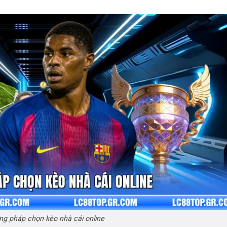
g pháp chọn kèo nhà cái online