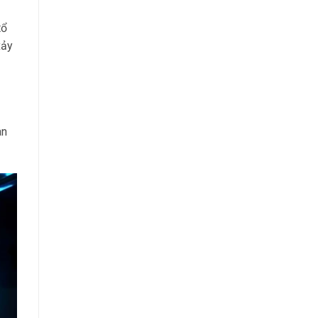
tổ
xảy
àn