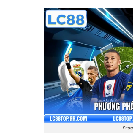
Phươn