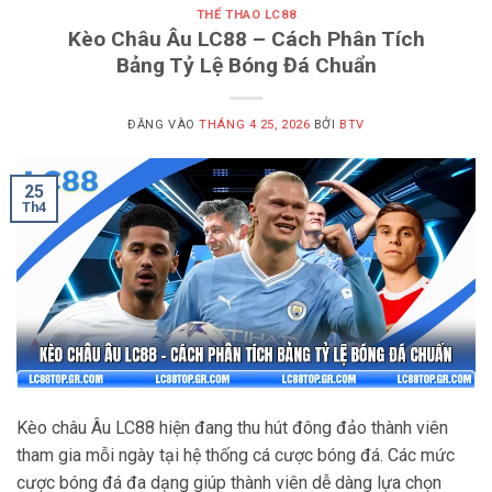
THỂ THAO LC88
Kèo Châu Âu LC88 – Cách Phân Tích
Bảng Tỷ Lệ Bóng Đá Chuẩn
ĐĂNG VÀO
THÁNG 4 25, 2026
BỞI
BTV
25
Th4
Kèo châu Âu LC88 hiện đang thu hút đông đảo thành viên
tham gia mỗi ngày tại hệ thống cá cược bóng đá. Các mức
cược bóng đá đa dạng giúp thành viên dễ dàng lựa chọn