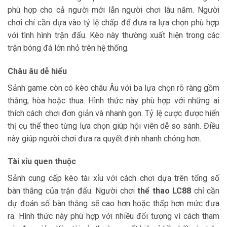
phù hợp cho cả người mới lẫn người chơi lâu năm. Người
chơi chỉ cần dựa vào tỷ lệ chấp để đưa ra lựa chọn phù hợp
với tình hình trận đấu. Kèo này thường xuất hiện trong các
trận bóng đá lớn nhỏ trên hệ thống.
Châu âu dễ hiểu
Sảnh game còn có kèo châu Âu với ba lựa chọn rõ ràng gồm
thắng, hòa hoặc thua. Hình thức này phù hợp với những ai
thích cách chơi đơn giản và nhanh gọn. Tỷ lệ cược được hiển
thị cụ thể theo từng lựa chọn giúp hội viên dễ so sánh. Điều
này giúp người chơi đưa ra quyết định nhanh chóng hơn.
Tài xỉu quen thuộc
Sảnh cung cấp kèo tài xỉu với cách chơi dựa trên tổng số
bàn thắng của trận đấu. Người chơi
thể thao LC88
chỉ cần
dự đoán số bàn thắng sẽ cao hơn hoặc thấp hơn mức đưa
ra. Hình thức này phù hợp với nhiều đối tượng vì cách tham