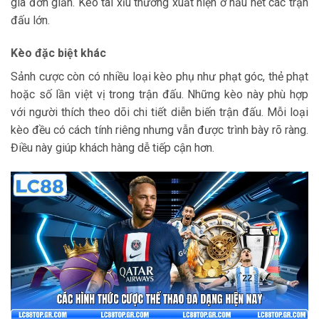
gia đơn giản. Kèo tài xỉu thường xuất hiện ở hầu hết các trận
đấu lớn.
Kèo đặc biệt khác
Sảnh cược còn có nhiều loại kèo phụ như phạt góc, thẻ phạt
hoặc số lần việt vị trong trận đấu. Những kèo này phù hợp
với người thích theo dõi chi tiết diễn biến trận đấu. Mỗi loại
kèo đều có cách tính riêng nhưng vẫn được trình bày rõ ràng.
Điều này giúp khách hàng dễ tiếp cận hơn.