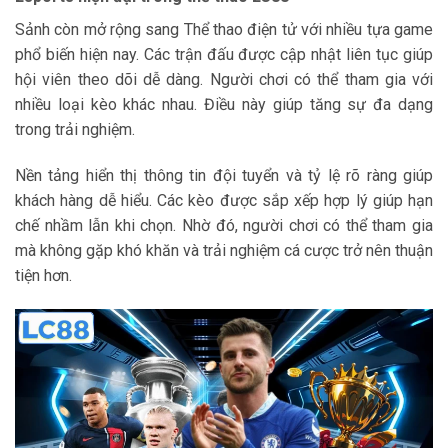
Sảnh còn mở rộng sang Thể thao điện tử với nhiều tựa game
phổ biến hiện nay. Các trận đấu được cập nhật liên tục giúp
hội viên theo dõi dễ dàng. Người chơi có thể tham gia với
nhiều loại kèo khác nhau. Điều này giúp tăng sự đa dạng
trong trải nghiệm.
Nền tảng hiển thị thông tin đội tuyển và tỷ lệ rõ ràng giúp
khách hàng dễ hiểu. Các kèo được sắp xếp hợp lý giúp hạn
chế nhầm lẫn khi chọn.
Nhờ đó, người chơi có thể tham gia
mà không gặp khó khăn và trải nghiệm cá cược trở nên thuận
tiện hơn.