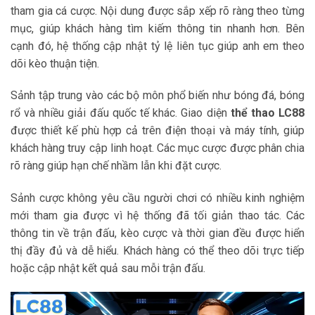
tham gia cá cược. Nội dung được sắp xếp rõ ràng theo từng
mục, giúp khách hàng tìm kiếm thông tin nhanh hơn. Bên
cạnh đó, hệ thống cập nhật tỷ lệ liên tục giúp anh em theo
dõi kèo thuận tiện.
Sảnh tập trung vào các bộ môn phổ biến như bóng đá, bóng
rổ và nhiều giải đấu quốc tế khác. Giao diện
thể thao LC88
được thiết kế phù hợp cả trên điện thoại và máy tính, giúp
khách hàng truy cập linh hoạt. Các mục cược được phân chia
rõ ràng giúp hạn chế nhầm lẫn khi đặt cược.
Sảnh cược không yêu cầu người chơi có nhiều kinh nghiệm
mới tham gia được vì hệ thống đã tối giản thao tác. Các
thông tin về trận đấu, kèo cược và thời gian đều được hiển
thị đầy đủ và dễ hiểu. Khách hàng có thể theo dõi trực tiếp
hoặc cập nhật kết quả sau mỗi trận đấu.