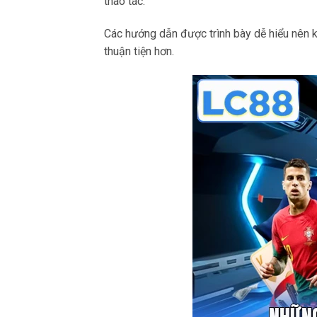
thao tác.
Các hướng dẫn được trình bày dễ hiểu nên k
thuận tiện hơn.