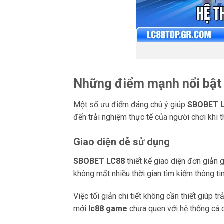
Những điểm mạnh nổi bật
Một số ưu điểm đáng chú ý giúp
SBOBET 
đến trải nghiệm thực tế của người chơi khi 
Giao diện dễ sử dụng
SBOBET LC88
thiết kế giao diện đơn giản
không mất nhiều thời gian tìm kiếm thông tin
Việc tối giản chi tiết không cần thiết giúp 
mới
lc88 game
chưa quen với hệ thống cá 