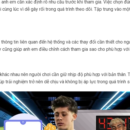
 anh em cần xác định rõ nhu cầu trước khi tham gia. Việc chọn đún
 cùng lúc vì dễ gây rối trong quá trình theo dõi. Tập trung vào mộ
thông tin liên quan đến hệ thống và các thay đổi cần thiết cho ng
ày cũng giúp anh em điều chỉnh cách tham gia sao cho phù hợp với t
hác nhau nên người chơi cần giữ nhịp độ phù hợp với bản thân. Th
iúp trải nghiệm trở nên dễ chịu và không bị áp lực trong quá trình