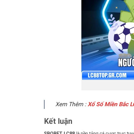
Xem Thêm :
Xổ Số Miền Bắc 
Kết luận
SBOBET LC88
là nền tảng cá cược trực tuyế