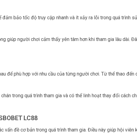
 đảm bảo tốc độ truy cập nhanh và ít xảy ra lỗi trong quá trình s
trọng giúp người chơi cảm thấy yên tâm hơn khi tham gia lâu dài. Đ
au để phù hợp với nhu cầu của từng người chơi. Từ thể thao đến c
án trong quá trình tham gia và có thể linh hoạt thay đổi cách chơ
g SBOBET LC88
ác vấn đề cơ bản trong quá trình tham gia. Điều này giúp hội viên