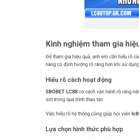
Kinh nghiệm tham gia hiệ
Để tham gia hiệu quả, anh em cần hiểu rõ c
hàng có định hướng rõ ràng hơn khi sử dụng
Hiểu rõ cách hoạt động
SBOBET LC88
có cách vận hành rõ ràng nê
sót trong quá trình thao tác.
Việc hiểu rõ hệ thống cũng giúp hội viên
lc8
Lựa chọn hình thức phù hợp