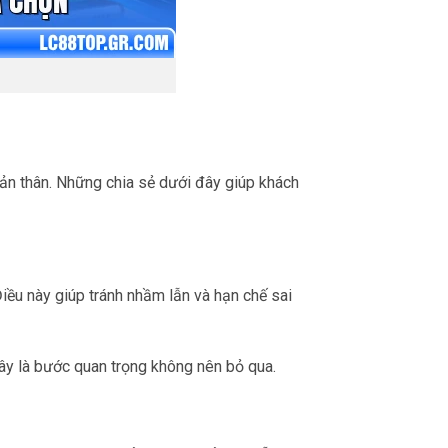
ản thân. Những chia sẻ dưới đây giúp khách
iều này giúp tránh nhầm lẫn và hạn chế sai
Đây là bước quan trọng không nên bỏ qua.