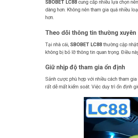
SBOBET LC88
cung cấp nhiều lựa chọn nên
dàng hơn. Không nên tham gia quá nhiều loại
hơn.
Theo dõi thông tin thường xuyên
Tại nhà cái,
SBOBET LC88
thường cập nhật 
không bị bỏ lỡ thông tin quan trọng. Điều n
Giữ nhịp độ tham gia ổn định
Sảnh cược phù hợp với nhiều cách tham gia k
rất dễ mất kiểm soát. Việc duy trì ổn định g