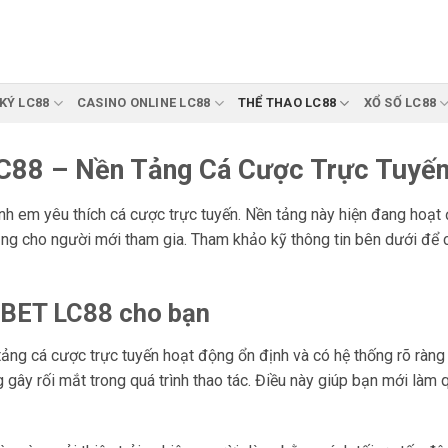
KÝ LC88
CASINO ONLINE LC88
THỂ THAO LC88
XỔ SỐ LC88
88 – Nền Tảng Cá Cược Trực Tuyế
nh em yêu thích cá cược trực tuyến. Nền tảng này hiện đang hoạt
ụng cho người mới tham gia. Tham khảo kỹ thông tin bên dưới để c
OBET LC88 cho bạn
ng cá cược trực tuyến hoạt động ổn định và có hệ thống rõ ràng 
g gây rối mắt trong quá trình thao tác. Điều này giúp bạn mới làm 