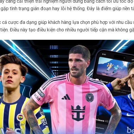
y càng cải thiện trải nghiệm người dùng bằng cách tối ưu tốc độ và
gặp tình trạng gián đoạn hay lỗi hệ thống. Đây là điểm giúp nền t
hức cá cược đa dạng giúp khách hàng lựa chọn phù hợp với nhu cầu
 tiện. Điều này tạo điều kiện cho nhiều người tiếp cận mà không gặ