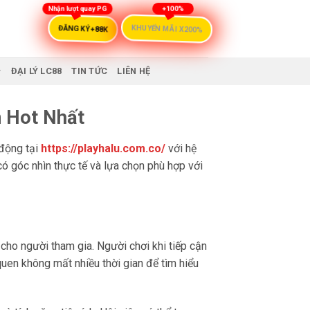
ĐĂNG KÝ +88K
KHUYẾN MÃI X200%
ĐẠI LÝ LC88
TIN TỨC
LIÊN HỆ
n Hot Nhất
 động tại
https://playhalu.com.co/
với hệ
ó góc nhìn thực tế và lựa chọn phù hợp với
cho người tham gia. Người chơi khi tiếp cận
quen không mất nhiều thời gian để tìm hiểu