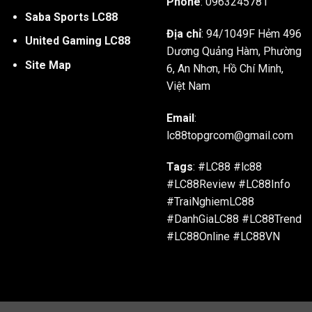
Phone
: 0963245781
Saba Sports LC88
Địa chỉ
: 94/1049F Hẻm 496
United Gaming LC88
Dương Quảng Hàm, Phường
Site Map
6, An Nhơn, Hồ Chí Minh,
Việt Nam
Email
:
lc88topgrcom@gmail.com
Tags
: #LC88 #lc88
#LC88Review #LC88Info
#TraiNghiemLC88
#DanhGiaLC88 #LC88Trend
#LC88Online #LC88VN