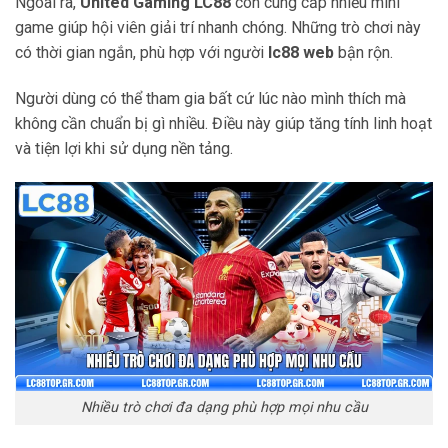
Ngoài ra,
United Gaming LC88
còn cung cấp nhiều mini
game giúp hội viên giải trí nhanh chóng. Những trò chơi này
có thời gian ngắn, phù hợp với người
lc88 web
bận rộn.
Người dùng có thể tham gia bất cứ lúc nào mình thích mà
không cần chuẩn bị gì nhiều. Điều này giúp tăng tính linh hoạt
và tiện lợi khi sử dụng nền tảng.
Nhiều trò chơi đa dạng phù hợp mọi nhu cầu