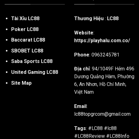
Tài Xỉu LC88
Thương Hiệu
:
LC88
Poker LC88
Website
:
Baccarat LC88
https://playhalu.com.co/
SBOBET LC88
Phone
: 0963245781
Saba Sports LC88
Địa chỉ
: 94/1049F Hẻm 496
United Gaming LC88
Dương Quảng Hàm, Phường
Site Map
6, An Nhơn, Hồ Chí Minh,
Việt Nam
Email
:
lc88topgrcom@gmail.com
Tags
: #LC88 #lc88
#LC88Review #LC88Info