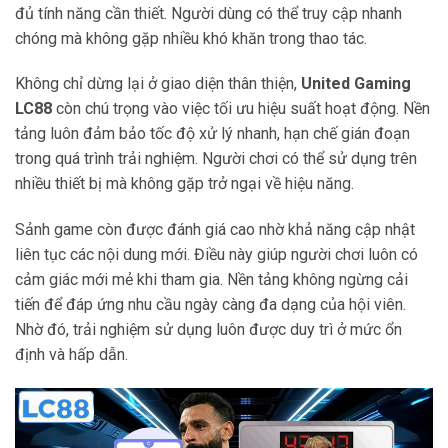
đủ tính năng cần thiết. Người dùng có thể truy cập nhanh
chóng mà không gặp nhiều khó khăn trong thao tác.
Không chỉ dừng lại ở giao diện thân thiện,
United Gaming
LC88
còn chú trọng vào việc tối ưu hiệu suất hoạt động. Nền
tảng luôn đảm bảo tốc độ xử lý nhanh, hạn chế gián đoạn
trong quá trình trải nghiệm. Người chơi có thể sử dụng trên
nhiều thiết bị mà không gặp trở ngại về hiệu năng.
Sảnh game còn được đánh giá cao nhờ khả năng cập nhật
liên tục các nội dung mới. Điều này giúp người chơi luôn có
cảm giác mới mẻ khi tham gia. Nền tảng không ngừng cải
tiến để đáp ứng nhu cầu ngày càng đa dạng của hội viên.
Nhờ đó, trải nghiệm sử dụng luôn được duy trì ở mức ổn
định và hấp dẫn.