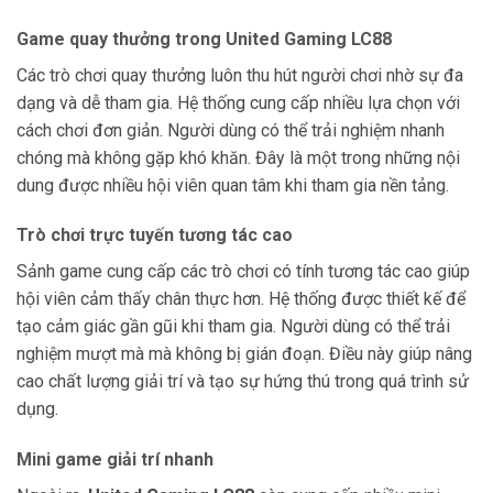
Game quay thưởng trong United Gaming LC88
Các trò chơi quay thưởng luôn thu hút người chơi nhờ sự đa
dạng và dễ tham gia. Hệ thống cung cấp nhiều lựa chọn với
cách chơi đơn giản. Người dùng có thể trải nghiệm nhanh
chóng mà không gặp khó khăn. Đây là một trong những nội
dung được nhiều hội viên quan tâm khi tham gia nền tảng.
Trò chơi trực tuyến tương tác cao
Sảnh game cung cấp các trò chơi có tính tương tác cao giúp
hội viên cảm thấy chân thực hơn. Hệ thống được thiết kế để
tạo cảm giác gần gũi khi tham gia. Người dùng có thể trải
nghiệm mượt mà mà không bị gián đoạn. Điều này giúp nâng
cao chất lượng giải trí và tạo sự hứng thú trong quá trình sử
dụng.
Mini game giải trí nhanh