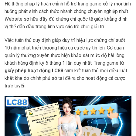
Hệ thống pháp lý hoàn chỉnh hỗ trợ trang game xử lý mọi tình
huống phát sinh cách thức nhanh chóng chuyên nghiệp nhất.
Website sở hữu đầy đủ chứng chỉ quốc tế giúp khẳng định
vị thế dẫn đầu trong lĩnh vực các trò chơi giải trí.
Việc tuân thủ quy định giúp duy trì hiệu lực chứng chỉ suốt
10 năm phát triển thương hiệu cá cược uy tín lớn. Cơ quan
quản lý thường xuyên thực hiện khảo sát mức độ hài lòng
khách hàng định kỳ 6 tháng 1 lần duy nhất. Trang game từ
giấy phép hoạt động LC88
cam kết tuân thủ mọi điều luật
khắt khe do chính phủ sở tại đề ra cho hoạt động cá cược
trực tuyến.