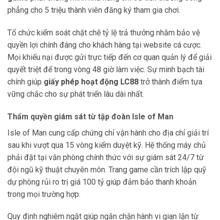
phẳng cho 5 triệu thành viên đăng ký tham gia chơi.
Tổ chức kiểm soát chặt chẽ tỷ lệ trả thưởng nhằm bảo vệ
quyền lợi chính đáng cho khách hàng tại website cá cược.
Mọi khiếu nại được gửi trực tiếp đến cơ quan quản lý để giải
quyết triệt để trong vòng 48 giờ làm việc. Sự minh bạch tài
chính giúp
giấy phép hoạt động LC88
trở thành điểm tựa
vững chắc cho sự phát triển lâu dài nhất.
Thẩm quyền giám sát từ tập đoàn Isle of Man
Isle of Man cung cấp chứng chỉ vận hành cho địa chỉ giải trí
sau khi vượt qua 15 vòng kiểm duyệt kỹ. Hệ thống máy chủ
phải đặt tại văn phòng chính thức với sự giám sát 24/7 từ
đội ngũ kỹ thuật chuyên môn. Trang game cần trích lập quỹ
dự phòng rủi ro trị giá 100 tỷ giúp đảm bảo thanh khoản
trong mọi trường hợp.
Quy định nghiêm ngặt giúp ngăn chặn hành vi gian lận từ