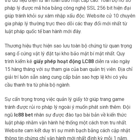
trữ dữ liệu điện tử an toàn bảo mật cấp cao. Toàn bộ hồ sơ
pháp lý được mã hóa bằng công nghệ SSL 256 bit hiện đại
giúp tránh khỏi sự xâm nhập xấu độc. Website cử 10 chuyên
gia pháp lý thường trực theo dõi các thay đổi mới nhất từ
luật pháp quốc tế ban hành mới đây.
Thương hiệu thực hiện sao lưu toàn bộ chứng từ quan trọng
sang ổ cứng vật lý đặt tại kho bảo mật bí mật nhất. Quy
trình kiểm kê
giấy phép hoạt động LC88
diễn ra vào ngày
15 hàng tháng với sự tham gia của ban quản trị viên. Địa chỉ
giải trí luôn sẵn sàng cung cấp bản sao hợp lệ khi có yêu
cầu thanh tra từ phía bộ ngành.
Sự cẩn trọng trong việc quản lý giấy tờ giúp trang game
tránh được rủi ro pháp lý ngoài ý muốn phát sinh thêm. Đội
ngũ
lc88 bet
nhân sự được đào tạo bài bản về kiến thức
luật pháp nhằm vận hành hệ thống một cách trơn tru nhất.
Website cam kết duy trì sự minh bạch bằng cách cập nhật
thông tin chứng chỉ vận hành mới nhất định kỳ mỗi 1 năm.