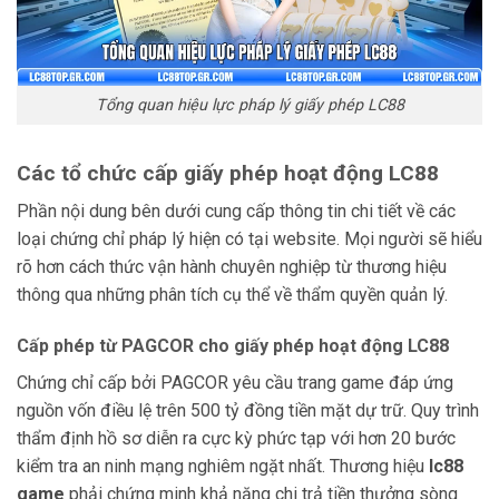
Tổng quan hiệu lực pháp lý giấy phép LC88
Các tổ chức cấp giấy phép hoạt động LC88
Phần nội dung bên dưới cung cấp thông tin chi tiết về các
loại chứng chỉ pháp lý hiện có tại website. Mọi người sẽ hiểu
rõ hơn cách thức vận hành chuyên nghiệp từ thương hiệu
thông qua những phân tích cụ thể về thẩm quyền quản lý.
Cấp phép từ PAGCOR cho giấy phép hoạt động LC88
Chứng chỉ cấp bởi PAGCOR yêu cầu trang game đáp ứng
nguồn vốn điều lệ trên 500 tỷ đồng tiền mặt dự trữ. Quy trình
thẩm định hồ sơ diễn ra cực kỳ phức tạp với hơn 20 bước
kiểm tra an ninh mạng nghiêm ngặt nhất. Thương hiệu
lc88
game
phải chứng minh khả năng chi trả tiền thưởng sòng