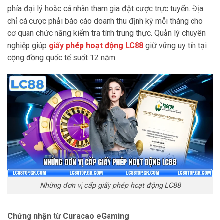
phía đại lý hoặc cá nhân tham gia đặt cược trực tuyến. Địa
chỉ cá cược phải báo cáo doanh thu định kỳ mỗi tháng cho
cơ quan chức năng kiểm tra tính trung thực. Quản lý chuyên
nghiệp giúp
giấy phép hoạt động LC88
giữ vững uy tín tại
cộng đồng quốc tế suốt 12 năm.
Những đơn vị cấp giấy phép hoạt động LC88
Chứng nhận từ Curacao eGaming