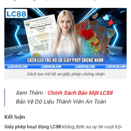
Cách lưu trữ hồ sơ giấy phép chứng nhận
Xem Thêm :
Chính Sách Bảo Mật LC88
Bảo Vệ Dữ Liệu Thành Viên An Toàn
Kết luận
Giấy phép hoạt động LC88
khẳng định sự uy tín vượt trội