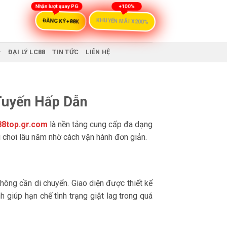
KHUYẾN MÃI X200%
ĐĂNG KÝ +88K
ĐẠI LÝ LC88
TIN TỨC
LIÊN HỆ
Tuyến Hấp Dẫn
88top.gr.com
là nền tảng cung cấp đa dạng
i chơi lâu năm nhờ cách vận hành đơn giản.
 không cần di chuyển. Giao diện được thiết kế
 giúp hạn chế tình trạng giật lag trong quá