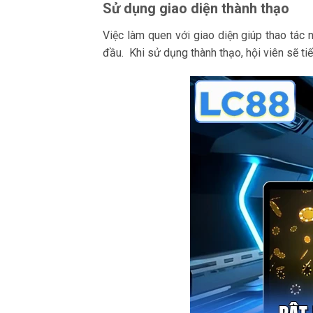
Sử dụng giao diện thành thạo
Việc làm quen với giao diện giúp thao tác 
đầu. Khi sử dụng thành thạo, hội viên sẽ tiết