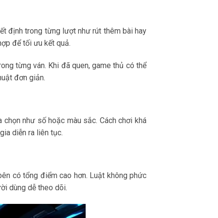
t định trong từng lượt như rút thêm bài hay
hợp để tối ưu kết quả.
rong từng ván. Khi đã quen, game thủ có thể
huật đơn giản.
ựa chọn như số hoặc màu sắc. Cách chơi khá
a diễn ra liên tục.
n bên có tổng điểm cao hơn. Luật không phức
ười dùng dễ theo dõi.