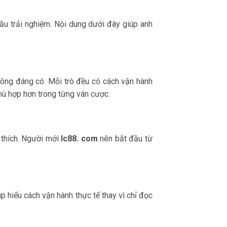
ầu trải nghiệm. Nội dung dưới đây giúp anh
 không đáng có. Mỗi trò đều có cách vận hành
 phù hợp hơn trong từng ván cược.
 thích. Người mới
lc88. com
nên bắt đầu từ
p hiểu cách vận hành thực tế thay vì chỉ đọc