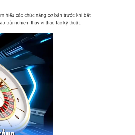
tìm hiểu các chức năng cơ bản trước khi bắt
ào trải nghiệm thay vì thao tác kỹ thuật.