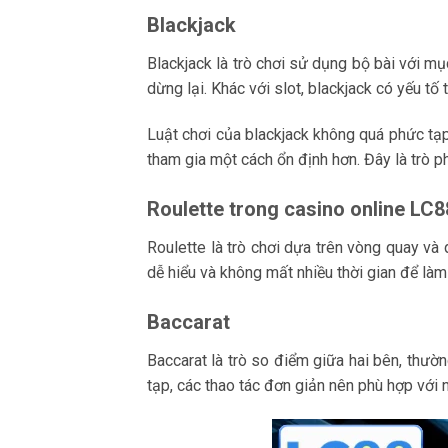
Blackjack
Blackjack là trò chơi sử dụng bộ bài với mụ
dừng lại. Khác với slot, blackjack có yếu tố
Luật chơi của blackjack không quá phức tạp,
tham gia một cách ổn định hơn. Đây là trò 
Roulette trong casino online LC8
Roulette là trò chơi dựa trên vòng quay v
dễ hiểu và không mất nhiều thời gian để làm 
Baccarat
Baccarat là trò so điểm giữa hai bên, thườ
tạp, các thao tác đơn giản nên phù hợp với n