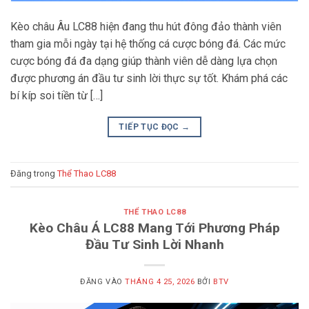
Kèo châu Âu LC88 hiện đang thu hút đông đảo thành viên
tham gia mỗi ngày tại hệ thống cá cược bóng đá. Các mức
cược bóng đá đa dạng giúp thành viên dễ dàng lựa chọn
được phương án đầu tư sinh lời thực sự tốt. Khám phá các
bí kíp soi tiền từ […]
TIẾP TỤC ĐỌC
→
Đăng trong
Thể Thao LC88
THỂ THAO LC88
Kèo Châu Á LC88 Mang Tới Phương Pháp
Đầu Tư Sinh Lời Nhanh
ĐĂNG VÀO
THÁNG 4 25, 2026
BỞI
BTV