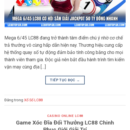
Mega 6/45 LC88 đang trở thành tâm điểm chú ý nhờ cơ chế
trả thưởng vô cùng hấp dẫn hiện nay. Thương hiệu cung cấp
hệ thống quay số tự động đảm bảo tính công bằng cho mọi
thành viên tham gia. Độc giả nên bắt đầu hành trình tìm kiếm
vận may cùng địa […]
TIẾP TỤC ĐỌC
→
Đăng trong
Xổ Số LC88
CASINO ONLINE LC88
Game Xóc Đĩa Đổi Thưởng LC88 Chinh
Phục Giới Giải Trí