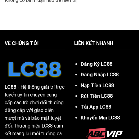
Không có bình luận nào để hiển thị.
VỀ CHÚNG TÔI
LIÊN KẾT NHANH
Đăng Ký LC88
Đăng Nhập LC88
Nạp Tiền LC88
LC88
- Hệ thống giải trí trực
tuyến uy tín chuyên cung
Rút Tiền LC88
cấp các trò chơi đổi thưởng
Tải App LC88
đẳng cấp với giao diện
Khuyến Mại LC88
mượt mà và bảo mật tuyệt
đối. Thương hiệu LC88 cam
kết mang lại môi trường cá