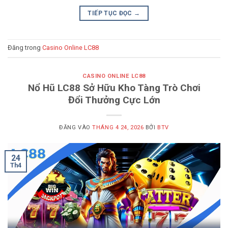
TIẾP TỤC ĐỌC
→
Đăng trong
Casino Online LC88
CASINO ONLINE LC88
Nổ Hũ LC88 Sở Hữu Kho Tàng Trò Chơi
Đổi Thưởng Cực Lớn
ĐĂNG VÀO
THÁNG 4 24, 2026
BỞI
BTV
24
Th4