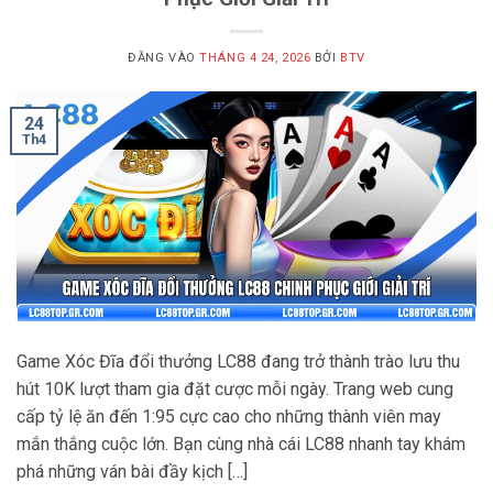
ĐĂNG VÀO
THÁNG 4 24, 2026
BỞI
BTV
24
Th4
Game Xóc Đĩa đổi thưởng LC88 đang trở thành trào lưu thu
hút 10K lượt tham gia đặt cược mỗi ngày. Trang web cung
cấp tỷ lệ ăn đến 1:95 cực cao cho những thành viên may
mắn thắng cuộc lớn. Bạn cùng nhà cái LC88 nhanh tay khám
phá những ván bài đầy kịch […]