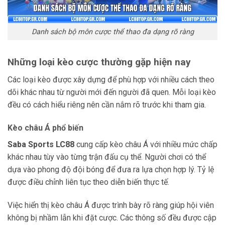
Danh sách bộ môn cược thể thao đa dạng rõ ràng
Những loại kèo cược thường gặp hiện nay
Các loại kèo được xây dựng để phù hợp với nhiều cách theo
dõi khác nhau từ người mới đến người đã quen. Mỗi loại kèo
đều có cách hiểu riêng nên cần nắm rõ trước khi tham gia.
Kèo châu Á phổ biến
Saba Sports LC88
cung cấp kèo châu Á với nhiều mức chấp
khác nhau tùy vào từng trận đấu cụ thể. Người chơi có thể
dựa vào phong độ đội bóng để đưa ra lựa chọn hợp lý. Tỷ lệ
được điều chỉnh liên tục theo diễn biến thực tế.
Việc hiển thị kèo châu Á được trình bày rõ ràng giúp hội viên
không bị nhầm lẫn khi đặt cược. Các thông số đều được cập