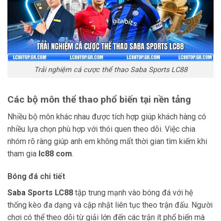
Trải nghiệm cá cược thể thao Saba Sports LC88
Các bộ môn thể thao phổ biến tại nền tảng
Nhiều bộ môn khác nhau được tích hợp giúp khách hàng có
nhiều lựa chọn phù hợp với thói quen theo dõi. Việc chia
nhóm rõ ràng giúp anh em không mất thời gian tìm kiếm khi
tham gia
lc88 com
.
Bóng đá chi tiết
Saba Sports LC88
tập trung mạnh vào bóng đá với hệ
thống kèo đa dạng và cập nhật liên tục theo trận đấu. Người
chơi có thể theo dõi từ giải lớn đến các trận ít phổ biến mà