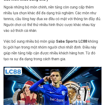
Ngoài những bộ môn chính, nền tảng còn cung cấp thêm
nhiều lựa chọn khác để đa dạng trải nghiệm. Các môn như
tennis, cầu lông hay đua xe đều có mặt với thông tin đầy đủ.
Người chơi có thể thử nhiều hình thức cược khác nhau tùy
vào sở thích cá nhân.
Việc bổ sung nhiều bộ môn giúp
Saba Sports LC88
không
bị giới hạn trong một nhóm người chơi nhất định. Điều này
giúp nền tảng tiếp cận được nhiều khách hàng hơn. Từ đó
tạo ra sự đa dạng trong cách tham gia.