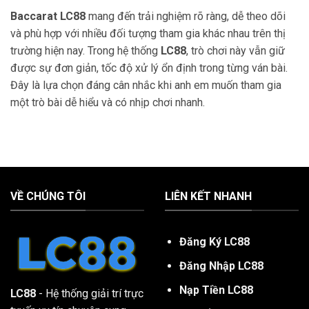
Baccarat LC88
mang đến trải nghiệm rõ ràng, dễ theo dõi
và phù hợp với nhiều đối tượng tham gia khác nhau trên thị
trường hiện nay. Trong hệ thống
LC88
, trò chơi này vẫn giữ
được sự đơn giản, tốc độ xử lý ổn định trong từng ván bài.
Đây là lựa chọn đáng cân nhắc khi anh em muốn tham gia
một trò bài dễ hiểu và có nhịp chơi nhanh.
VỀ CHÚNG TÔI
LIÊN KẾT NHANH
Đăng Ký LC88
Đăng Nhập LC88
Nạp Tiền LC88
LC88
- Hệ thống giải trí trực